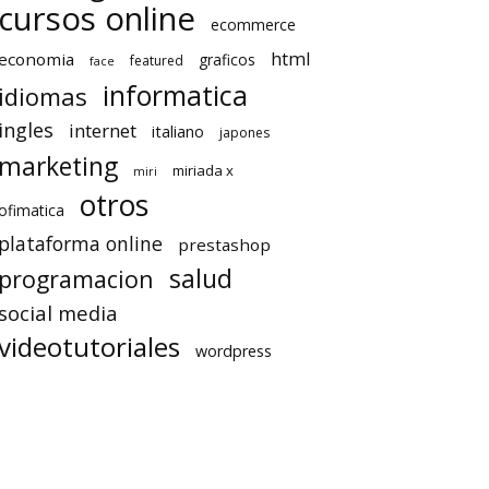
cursos online
ecommerce
html
economia
graficos
featured
face
informatica
idiomas
ingles
internet
italiano
japones
marketing
miriada x
miri
otros
ofimatica
plataforma online
prestashop
salud
programacion
social media
videotutoriales
wordpress