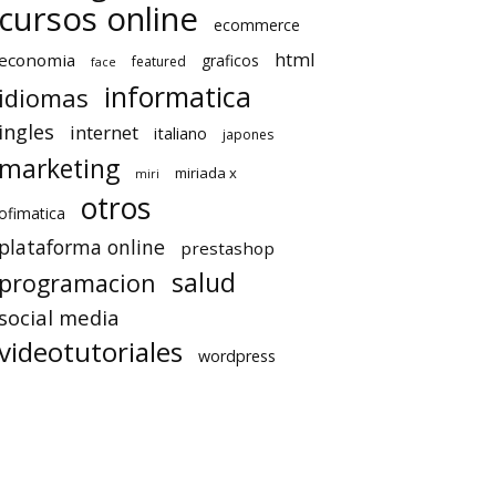
cursos online
ecommerce
html
economia
graficos
featured
face
informatica
idiomas
ingles
internet
italiano
japones
marketing
miriada x
miri
otros
ofimatica
plataforma online
prestashop
salud
programacion
social media
videotutoriales
wordpress