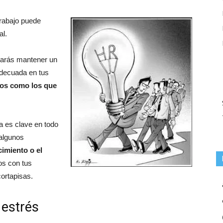
trabajo puede
al.
tarás mantener un
adecuada en tus
ios como los que
a es clave en todo
 algunos
imiento o el
os con tus
cortapisas.
 estrés