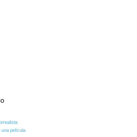
eo
rrealista
 una película