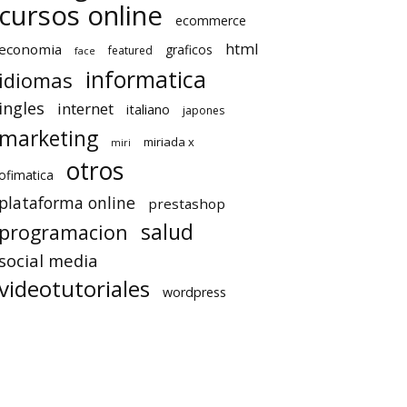
cursos online
ecommerce
html
economia
graficos
featured
face
informatica
idiomas
ingles
internet
italiano
japones
marketing
miriada x
miri
otros
ofimatica
plataforma online
prestashop
salud
programacion
social media
videotutoriales
wordpress