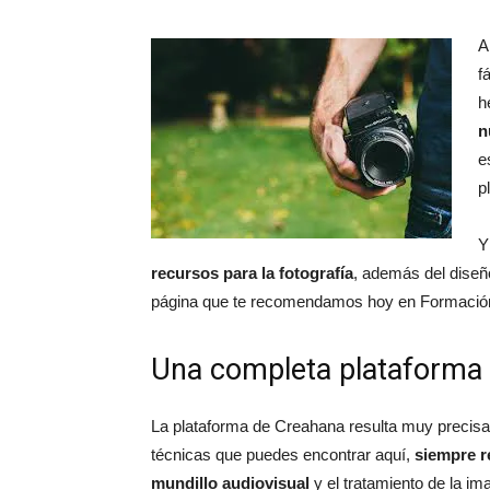
A
f
h
n
e
p
Y
recursos para la fotografía
, además del diseño
página que te recomendamos hoy en Formación
Una completa plataforma 
La plataforma de Creahana resulta muy precisa
técnicas que puedes encontrar aquí,
siempre re
mundillo audiovisual
y el tratamiento de la im