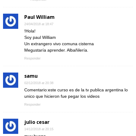
Paul William
24/04/2018 at 18:47
!Hola!
Soy paul William
Un extrangero vivo comuna cisterna
Megustaría aprender. Albañilería.
Responder
samu
02/12/2018 at 20:38
Comentario:este curso es de la tv publica argentina lo
unico que hicieron fue pegar los videos
Responder
julio cesar
14/12/2018 at 20:15