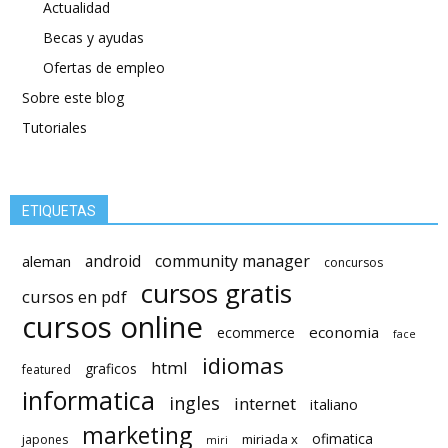
Actualidad
Becas y ayudas
Ofertas de empleo
Sobre este blog
Tutoriales
ETIQUETAS
android
community manager
aleman
concursos
cursos gratis
cursos en pdf
cursos online
economia
ecommerce
face
idiomas
html
graficos
featured
informatica
ingles
internet
italiano
marketing
ofimatica
miriada x
japones
miri