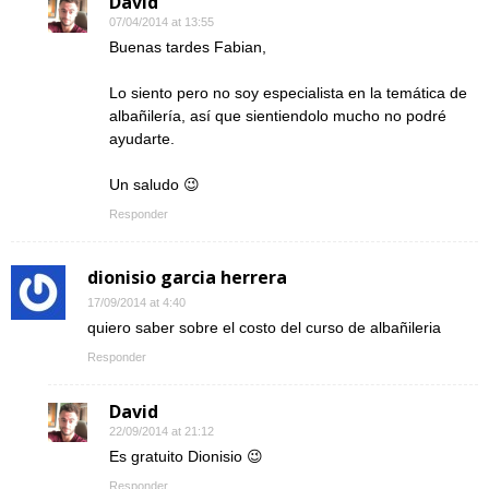
David
07/04/2014 at 13:55
Buenas tardes Fabian,
Lo siento pero no soy especialista en la temática de
albañilería, así que sientiendolo mucho no podré
ayudarte.
Un saludo 😉
Responder
dionisio garcia herrera
17/09/2014 at 4:40
quiero saber sobre el costo del curso de albañileria
Responder
David
22/09/2014 at 21:12
Es gratuito Dionisio 😉
Responder