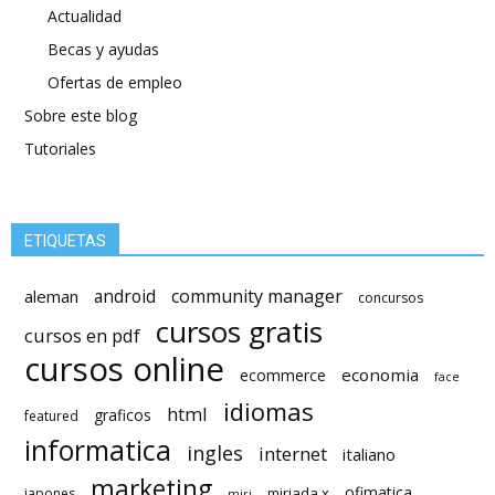
Actualidad
Becas y ayudas
Ofertas de empleo
Sobre este blog
Tutoriales
ETIQUETAS
android
community manager
aleman
concursos
cursos gratis
cursos en pdf
cursos online
economia
ecommerce
face
idiomas
html
graficos
featured
informatica
ingles
internet
italiano
marketing
ofimatica
miriada x
japones
miri