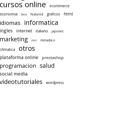
cursos online
ecommerce
html
economia
graficos
featured
face
informatica
idiomas
ingles
internet
italiano
japones
marketing
miriada x
miri
otros
ofimatica
plataforma online
prestashop
salud
programacion
social media
videotutoriales
wordpress