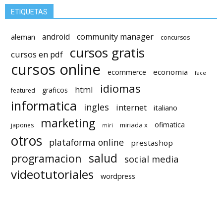
ETIQUETAS
android
community manager
aleman
concursos
cursos gratis
cursos en pdf
cursos online
economia
ecommerce
face
idiomas
html
graficos
featured
informatica
ingles
internet
italiano
marketing
ofimatica
miriada x
japones
miri
otros
plataforma online
prestashop
salud
programacion
social media
videotutoriales
wordpress