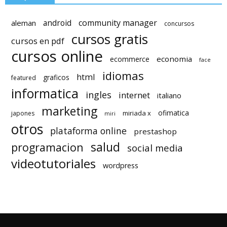
android
community manager
aleman
concursos
cursos gratis
cursos en pdf
cursos online
economia
ecommerce
face
idiomas
html
graficos
featured
informatica
ingles
internet
italiano
marketing
ofimatica
miriada x
japones
miri
otros
plataforma online
prestashop
salud
programacion
social media
videotutoriales
wordpress