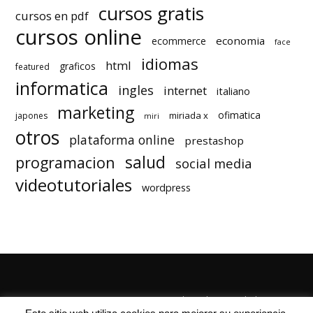
cursos gratis
cursos en pdf
cursos online
economia
ecommerce
face
idiomas
html
graficos
featured
informatica
ingles
internet
italiano
marketing
ofimatica
miriada x
japones
miri
otros
plataforma online
prestashop
salud
programacion
social media
videotutoriales
wordpress
Quienes Somos
Autores
Politica de Privacidad