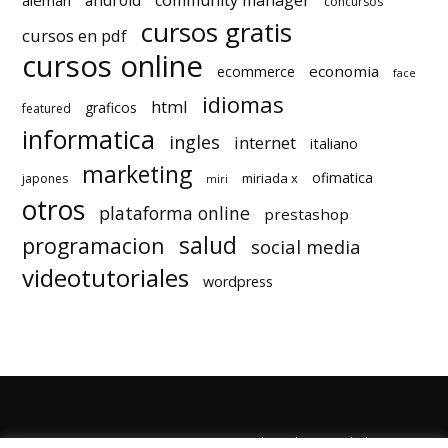
android
community manager
aleman
concursos
cursos gratis
cursos en pdf
cursos online
economia
ecommerce
face
idiomas
html
graficos
featured
informatica
ingles
internet
italiano
marketing
ofimatica
miriada x
japones
miri
otros
plataforma online
prestashop
salud
programacion
social media
videotutoriales
wordpress
Quienes Somos
Autores
Politica de Privacidad