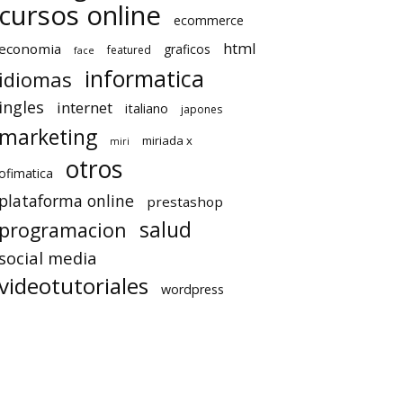
cursos online
ecommerce
html
economia
graficos
featured
face
informatica
idiomas
ingles
internet
italiano
japones
marketing
miriada x
miri
otros
ofimatica
plataforma online
prestashop
salud
programacion
social media
videotutoriales
wordpress