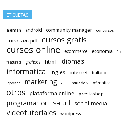
ETIQUETAS
android
community manager
aleman
concursos
cursos gratis
cursos en pdf
cursos online
economia
ecommerce
face
idiomas
html
graficos
featured
informatica
ingles
internet
italiano
marketing
ofimatica
miriada x
japones
miri
otros
plataforma online
prestashop
salud
programacion
social media
videotutoriales
wordpress