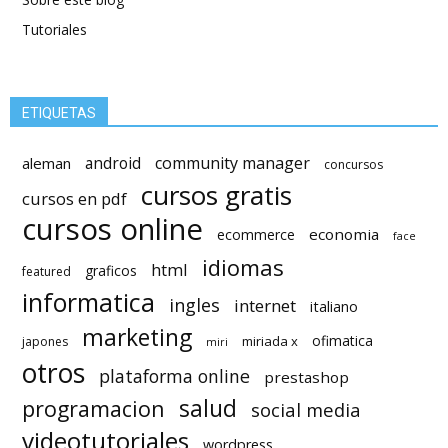
Tutoriales
ETIQUETAS
android
community manager
aleman
concursos
cursos gratis
cursos en pdf
cursos online
economia
ecommerce
face
idiomas
html
graficos
featured
informatica
ingles
internet
italiano
marketing
ofimatica
miriada x
japones
miri
otros
plataforma online
prestashop
salud
programacion
social media
videotutoriales
wordpress