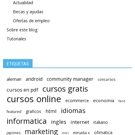
Actualidad
Becas y ayudas
Ofertas de empleo
Sobre este blog
Tutoriales
ETIQUETAS
android
community manager
aleman
concursos
cursos gratis
cursos en pdf
cursos online
economia
ecommerce
face
idiomas
html
graficos
featured
informatica
ingles
internet
italiano
marketing
ofimatica
miriada x
japones
miri