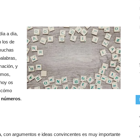
ía a día,
 los de
 muchas
alabras,
mación, y
amos,
hoy os
 cómo
y números
.
lla, con argumentos e ideas convincentes es muy importante