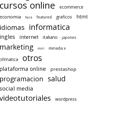
cursos online
ecommerce
html
economia
graficos
featured
face
informatica
idiomas
ingles
internet
italiano
japones
marketing
miriada x
miri
otros
ofimatica
plataforma online
prestashop
salud
programacion
social media
videotutoriales
wordpress