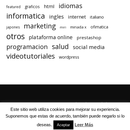
idiomas
html
graficos
featured
informatica
ingles
internet
italiano
marketing
ofimatica
miriada x
japones
miri
otros
plataforma online
prestashop
salud
programacion
social media
videotutoriales
wordpress
Quienes Somos
Autores
Politica de Privacidad
Este sitio web utiliza cookies para mejorar su experiencia.
Suponemos que estas de acuerdo, también puede negarlo si lo
deseas.
Leer Más
Aceptar
© Mil Cursos Gratis 2018