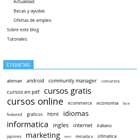
Actualidad
Becas y ayudas
Ofertas de empleo
Sobre este blog
Tutoriales
ETIQUETAS
android
community manager
aleman
concursos
cursos gratis
cursos en pdf
cursos online
economia
ecommerce
face
idiomas
html
graficos
featured
informatica
ingles
internet
italiano
marketing
ofimatica
miriada x
japones
miri