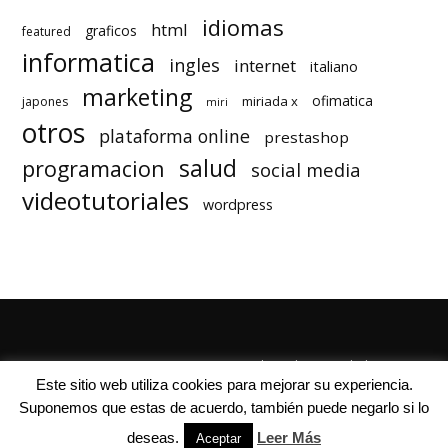
idiomas
html
graficos
featured
informatica
ingles
internet
italiano
marketing
ofimatica
miriada x
japones
miri
otros
plataforma online
prestashop
salud
programacion
social media
videotutoriales
wordpress
Quienes Somos
Autores
Politica de Privacidad
Este sitio web utiliza cookies para mejorar su experiencia.
Suponemos que estas de acuerdo, también puede negarlo si lo
deseas.
Leer Más
Aceptar
© Mil Cursos Gratis 2018