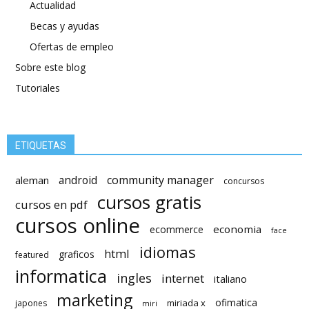
Actualidad
Becas y ayudas
Ofertas de empleo
Sobre este blog
Tutoriales
ETIQUETAS
android
community manager
aleman
concursos
cursos gratis
cursos en pdf
cursos online
economia
ecommerce
face
idiomas
html
graficos
featured
informatica
ingles
internet
italiano
marketing
ofimatica
miriada x
japones
miri