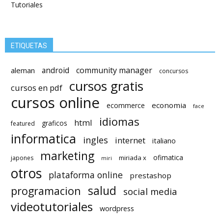
Tutoriales
ETIQUETAS
android
community manager
aleman
concursos
cursos gratis
cursos en pdf
cursos online
economia
ecommerce
face
idiomas
html
graficos
featured
informatica
ingles
internet
italiano
marketing
ofimatica
miriada x
japones
miri
otros
plataforma online
prestashop
salud
programacion
social media
videotutoriales
wordpress