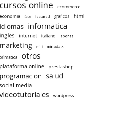
cursos online
ecommerce
html
economia
graficos
featured
face
informatica
idiomas
ingles
internet
italiano
japones
marketing
miriada x
miri
otros
ofimatica
plataforma online
prestashop
salud
programacion
social media
videotutoriales
wordpress