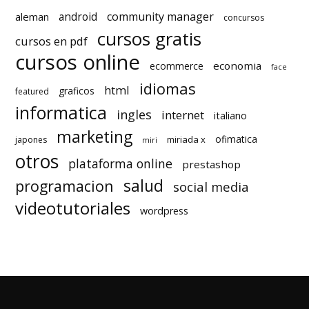
android
community manager
aleman
concursos
cursos gratis
cursos en pdf
cursos online
economia
ecommerce
face
idiomas
html
graficos
featured
informatica
ingles
internet
italiano
marketing
ofimatica
miriada x
japones
miri
otros
plataforma online
prestashop
salud
programacion
social media
videotutoriales
wordpress