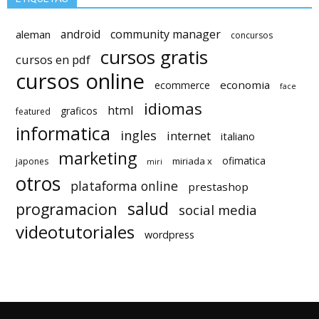
android
community manager
aleman
concursos
cursos gratis
cursos en pdf
cursos online
economia
ecommerce
face
idiomas
html
graficos
featured
informatica
ingles
internet
italiano
marketing
ofimatica
miriada x
japones
miri
otros
plataforma online
prestashop
salud
programacion
social media
videotutoriales
wordpress