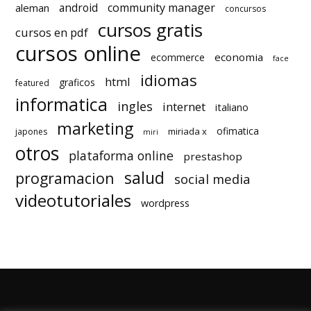
android
community manager
aleman
concursos
cursos gratis
cursos en pdf
cursos online
economia
ecommerce
face
idiomas
html
graficos
featured
informatica
ingles
internet
italiano
marketing
ofimatica
miriada x
japones
miri
otros
plataforma online
prestashop
salud
programacion
social media
videotutoriales
wordpress