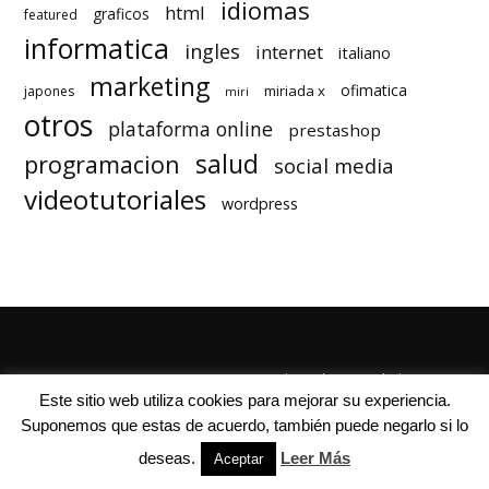
idiomas
html
graficos
featured
informatica
ingles
internet
italiano
marketing
ofimatica
miriada x
japones
miri
otros
plataforma online
prestashop
salud
programacion
social media
videotutoriales
wordpress
Quienes Somos
Autores
Politica de Privacidad
Este sitio web utiliza cookies para mejorar su experiencia.
Suponemos que estas de acuerdo, también puede negarlo si lo
deseas.
Leer Más
Aceptar
© Mil Cursos Gratis 2018