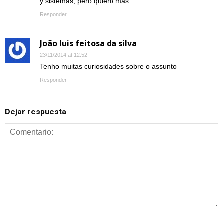
y sistemas, pero quiero mas
Responder
João luis feitosa da silva
23/11/2014 at 12:52
Tenho muitas curiosidades sobre o assunto
Responder
Dejar respuesta