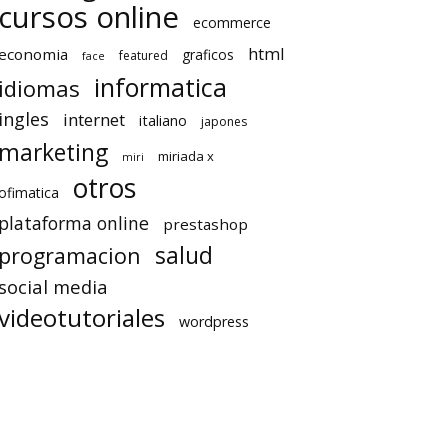
cursos online
ecommerce
html
economia
graficos
featured
face
informatica
idiomas
ingles
internet
italiano
japones
marketing
miriada x
miri
otros
ofimatica
plataforma online
prestashop
salud
programacion
social media
videotutoriales
wordpress