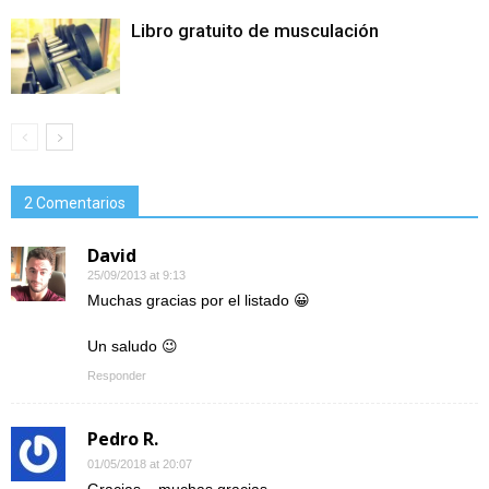
Libro gratuito de musculación
2 Comentarios
David
25/09/2013 at 9:13
Muchas gracias por el listado 😀
Un saludo 😉
Responder
Pedro R.
01/05/2018 at 20:07
Gracias,,, muchas gracias