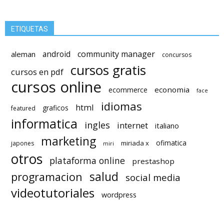
ETIQUETAS
android
community manager
aleman
concursos
cursos gratis
cursos en pdf
cursos online
economia
ecommerce
face
idiomas
html
graficos
featured
informatica
ingles
internet
italiano
marketing
ofimatica
miriada x
japones
miri
otros
plataforma online
prestashop
salud
programacion
social media
videotutoriales
wordpress