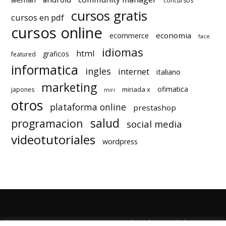
concursos
cursos gratis
cursos en pdf
cursos online
economia
ecommerce
face
idiomas
html
graficos
featured
informatica
ingles
internet
italiano
marketing
ofimatica
miriada x
japones
miri
otros
plataforma online
prestashop
salud
programacion
social media
videotutoriales
wordpress
Quienes Somos
Autores
Politica de Privacidad