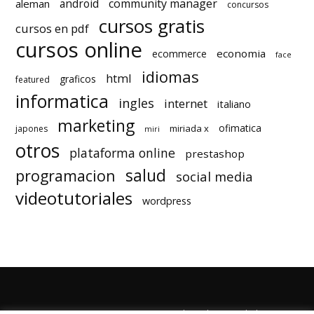
android
community manager
aleman
concursos
cursos gratis
cursos en pdf
cursos online
economia
ecommerce
face
idiomas
html
graficos
featured
informatica
ingles
internet
italiano
marketing
ofimatica
miriada x
japones
miri
otros
plataforma online
prestashop
salud
programacion
social media
videotutoriales
wordpress
Quienes Somos
Autores
Politica de Privacidad