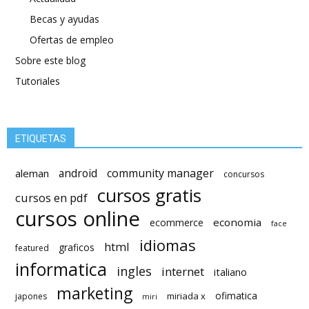
Becas y ayudas
Ofertas de empleo
Sobre este blog
Tutoriales
ETIQUETAS
android
community manager
aleman
concursos
cursos gratis
cursos en pdf
cursos online
economia
ecommerce
face
idiomas
html
graficos
featured
informatica
ingles
internet
italiano
marketing
ofimatica
miriada x
japones
miri