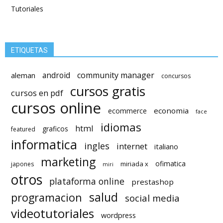
Tutoriales
ETIQUETAS
android
community manager
aleman
concursos
cursos gratis
cursos en pdf
cursos online
economia
ecommerce
face
idiomas
html
graficos
featured
informatica
ingles
internet
italiano
marketing
ofimatica
miriada x
japones
miri
otros
plataforma online
prestashop
salud
programacion
social media
videotutoriales
wordpress