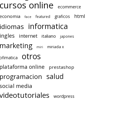
cursos online
ecommerce
html
economia
graficos
featured
face
informatica
idiomas
ingles
internet
italiano
japones
marketing
miriada x
miri
otros
ofimatica
plataforma online
prestashop
salud
programacion
social media
videotutoriales
wordpress