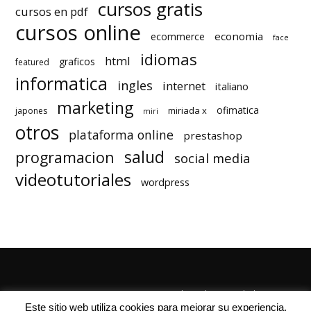
cursos gratis
cursos en pdf
cursos online
economia
ecommerce
face
idiomas
html
graficos
featured
informatica
ingles
internet
italiano
marketing
ofimatica
miriada x
japones
miri
otros
plataforma online
prestashop
salud
programacion
social media
videotutoriales
wordpress
Quienes Somos
Autores
Politica de Privacidad
Este sitio web utiliza cookies para mejorar su experiencia.