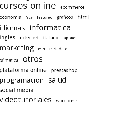
cursos online
ecommerce
html
economia
graficos
featured
face
informatica
idiomas
ingles
internet
italiano
japones
marketing
miriada x
miri
otros
ofimatica
plataforma online
prestashop
salud
programacion
social media
videotutoriales
wordpress