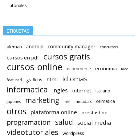
Tutoriales
ETIQUETAS
android
community manager
aleman
concursos
cursos gratis
cursos en pdf
cursos online
economia
ecommerce
face
idiomas
html
graficos
featured
informatica
ingles
internet
italiano
marketing
ofimatica
miriada x
japones
miri
otros
plataforma online
prestashop
salud
programacion
social media
videotutoriales
wordpress