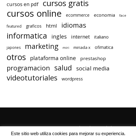
cursos gratis
cursos en pdf
cursos online
economia
ecommerce
face
idiomas
html
graficos
featured
informatica
ingles
internet
italiano
marketing
ofimatica
miriada x
japones
miri
otros
plataforma online
prestashop
salud
programacion
social media
videotutoriales
wordpress
Quienes Somos
Autores
Politica de Privacidad
Este sitio web utiliza cookies para mejorar su experiencia.