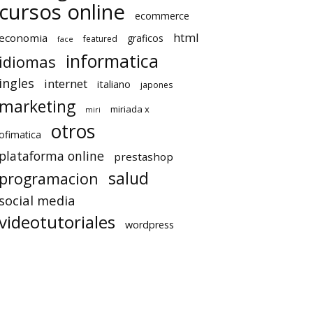
cursos online
ecommerce
html
economia
graficos
featured
face
informatica
idiomas
ingles
internet
italiano
japones
marketing
miriada x
miri
otros
ofimatica
plataforma online
prestashop
salud
programacion
social media
videotutoriales
wordpress