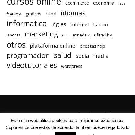
cursos online
economia
ecommerce
face
idiomas
html
graficos
featured
informatica
ingles
internet
italiano
marketing
ofimatica
miriada x
japones
miri
otros
plataforma online
prestashop
salud
programacion
social media
videotutoriales
wordpress
Quienes Somos
Autores
Politica de Privacidad
Este sitio web utiliza cookies para mejorar su experiencia.
Suponemos que estas de acuerdo, también puede negarlo si lo