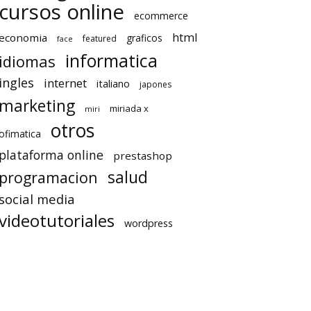
cursos online
ecommerce
html
economia
graficos
featured
face
informatica
idiomas
ingles
internet
italiano
japones
marketing
miriada x
miri
otros
ofimatica
plataforma online
prestashop
salud
programacion
social media
videotutoriales
wordpress