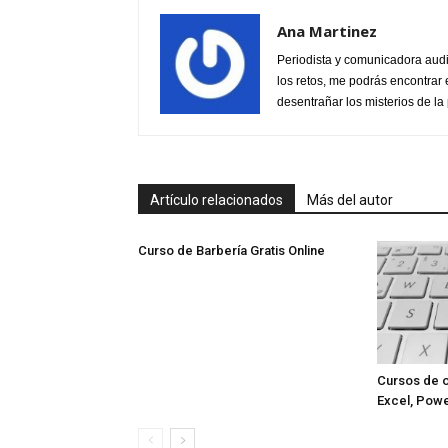
Ana Martinez
Periodista y comunicadora audi
los retos, me podrás encontrar 
desentrañar los misterios de la 
Artículo relacionados
Más del autor
Curso de Barbería Gratis Online
Cursos de o
Excel, Powe