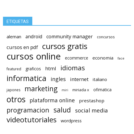
ETIQUETAS
android
community manager
aleman
concursos
cursos gratis
cursos en pdf
cursos online
economia
ecommerce
face
idiomas
html
graficos
featured
informatica
ingles
internet
italiano
marketing
ofimatica
miriada x
japones
miri
otros
plataforma online
prestashop
salud
programacion
social media
videotutoriales
wordpress