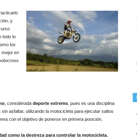
acticarlo
ción, y
curso
 todo lo
como los
r mejor en
 motocross
mo
, considerada
deporte extremo
, pues es una disciplina
 sin asfaltar, utilizando la motocicleta para ejecutar saltos
era con el objetivo de ponerse en primera posición.
dad como la destreza para controlar la motocicleta
,