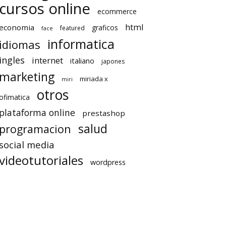
cursos online
ecommerce
html
economia
graficos
featured
face
informatica
idiomas
ingles
internet
italiano
japones
marketing
miriada x
miri
otros
ofimatica
plataforma online
prestashop
salud
programacion
social media
videotutoriales
wordpress