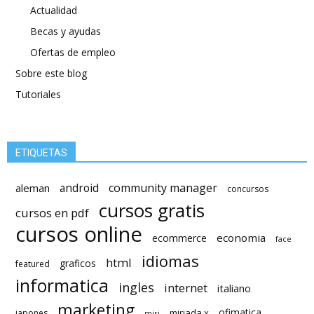
Actualidad
Becas y ayudas
Ofertas de empleo
Sobre este blog
Tutoriales
ETIQUETAS
android
community manager
aleman
concursos
cursos gratis
cursos en pdf
cursos online
economia
ecommerce
face
idiomas
html
graficos
featured
informatica
ingles
internet
italiano
marketing
ofimatica
miriada x
japones
miri